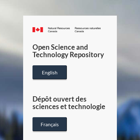
Canada.ca
/
Gouverneme
Open Science and
du
Technology Repository
Canada
English
Dépôt ouvert des
sciences et technologie
Français