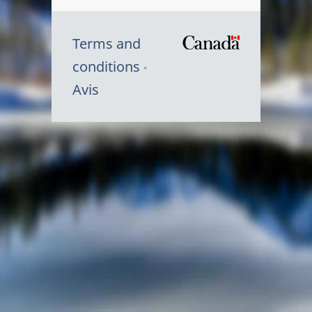
Terms and
/
conditions
Symbole
Avis
du
gouvernem
du
Canada