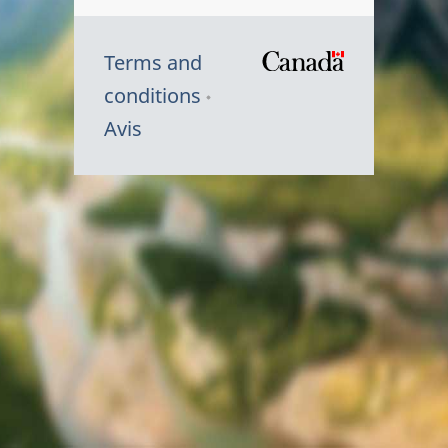
Terms and
/
conditions
Symbole
Avis
du
gouvernem
du
Canada