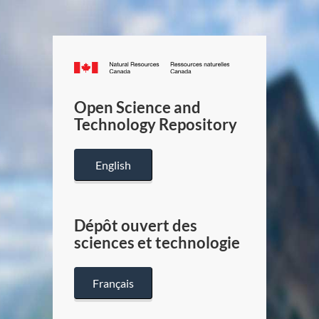
Canada.ca
/
Gouverneme
Open Science and
du
Technology Repository
Canada
English
Dépôt ouvert des
sciences et technologie
Français