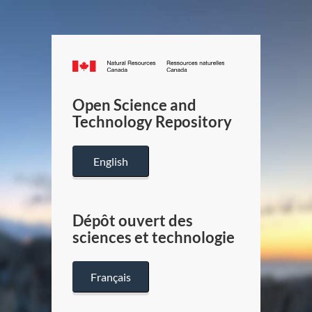
Canada.ca
/
Gouverneme
Open Science and
du
Technology Repository
Canada
English
Dépôt ouvert des
sciences et technologie
Français