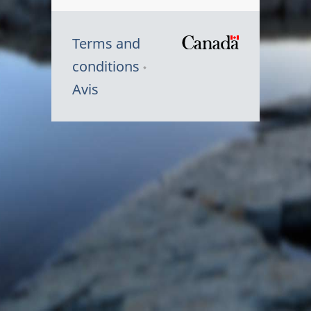
Terms and
/
conditions
Symbole
Avis
du
gouvernem
du
Canada