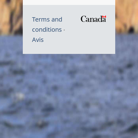
Terms and
/
conditions
Symbole
Avis
du
gouvernem
du
Canada