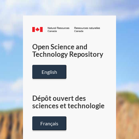
Canada.ca
/
Gouverneme
Open Science and
du
Technology Repository
Canada
English
Dépôt ouvert des
sciences et technologie
Français