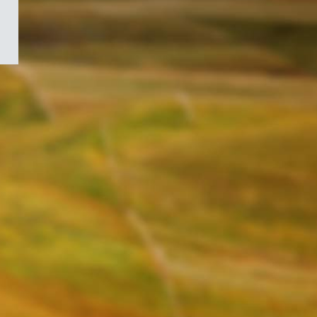
/
Symbole
du
gouvernement
du
Canada