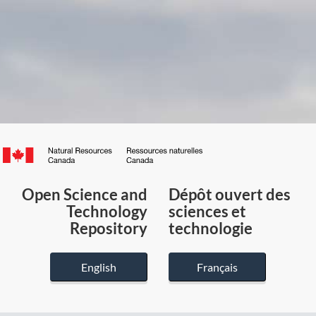
Canada.ca
/
Gouvernement
Open Science and
Dépôt ouvert des
du
Technology
sciences et
Canada
Repository
technologie
English
Français