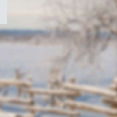
/
Symbole
du
gouvernement
du
Canada