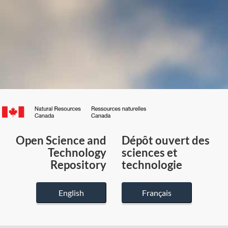
Canada.ca
/
Gouvernement
Open Science and
Dépôt ouvert des
du
Technology
sciences et
Canada
Repository
technologie
English
Français