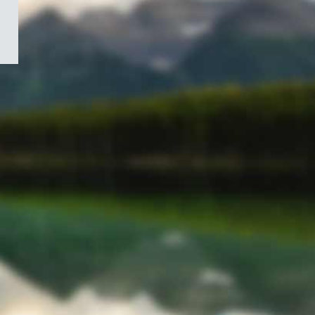
/
Symbole
du
gouvernement
du
Canada