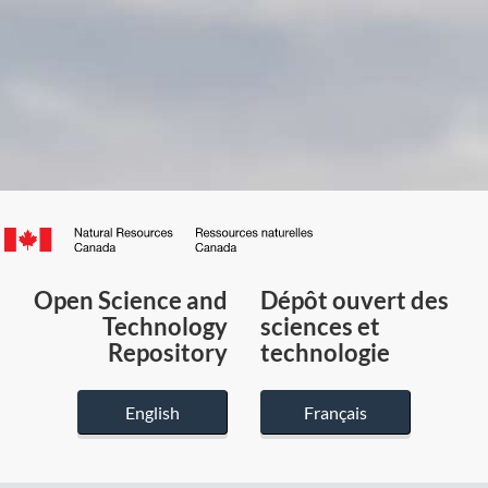
Canada.ca
/
Gouvernement
Open Science and
Dépôt ouvert des
du
Technology
sciences et
Canada
Repository
technologie
English
Français