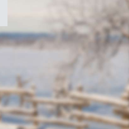
/
Symbole
du
gouvernement
du
Canada