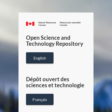
Canada.ca
/
Gouverneme
Open Science and
du
Technology Repository
Canada
English
Dépôt ouvert des
sciences et technologie
Français