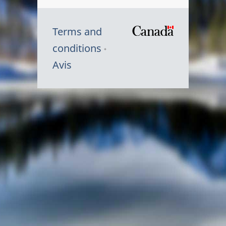
Terms and
/
conditions
Symbole
Avis
du
gouvernem
du
Canada