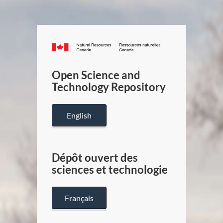
Canada.ca
/
Gouverneme
Open Science and
du
Technology Repository
Canada
English
Dépôt ouvert des
sciences et technologie
Français