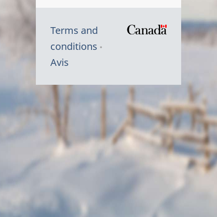
Terms and
/
conditions
Symbole
Avis
du
gouvernem
du
Canada