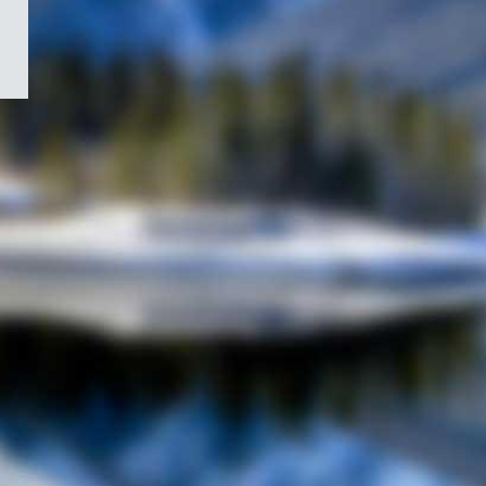
/
Symbole
du
gouvernement
du
Canada