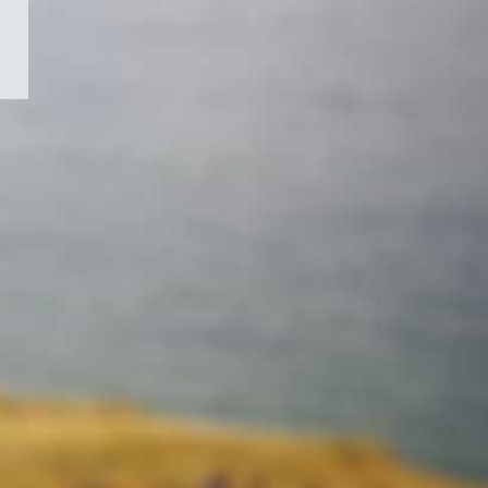
/
Symbole
du
gouvernement
du
Canada