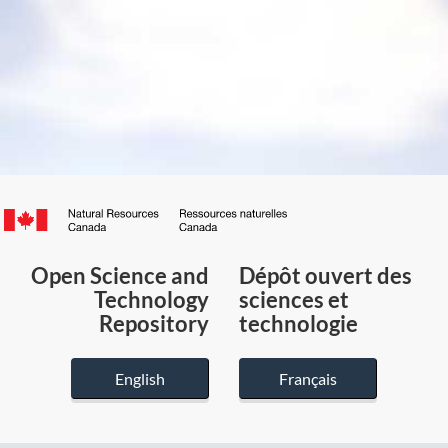
Canada.ca
/
Gouvernement
Open Science and
Dépôt ouvert des
du
Technology
sciences et
Canada
Repository
technologie
English
Français