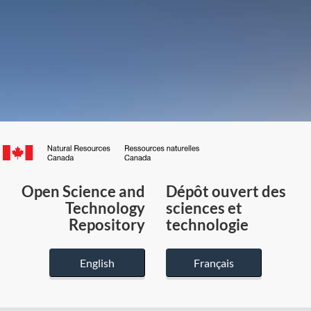
Canada.ca
/
Gouvernement
Open Science and
Dépôt ouvert des
du
Technology
sciences et
Canada
Repository
technologie
English
Français