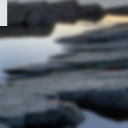
/
Symbole
du
gouvernement
du
Canada