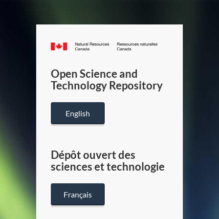
Canada.ca
/
Gouverneme
Open Science and
du
Technology Repository
Canada
English
Dépôt ouvert des
sciences et technologie
Français