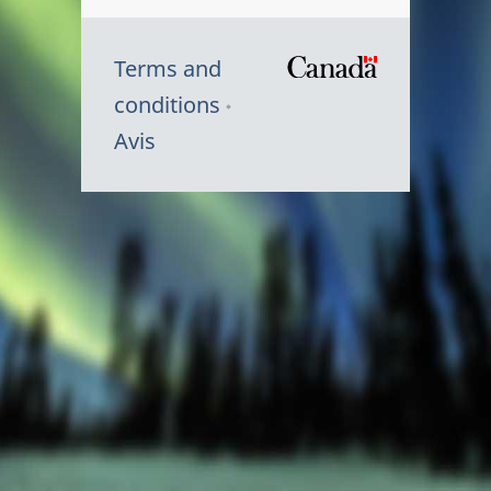
Terms and
/
conditions
Symbole
Avis
du
gouvernem
du
Canada