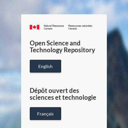
Canada.ca
/
Gouverneme
Open Science and
du
Technology Repository
Canada
English
Dépôt ouvert des
sciences et technologie
Français