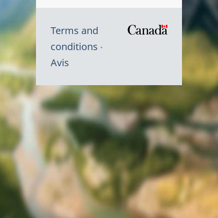
Terms and
/
conditions
Symbole
Avis
du
gouvernem
du
Canada