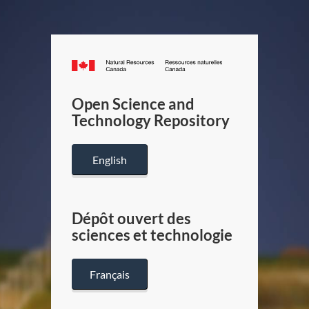
Canada.ca
/
Gouverneme
Open Science and
du
Technology Repository
Canada
English
Dépôt ouvert des
sciences et technologie
Français