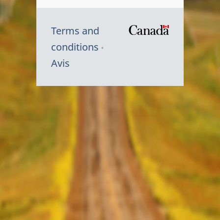
Terms and
/
conditions
Symbole
Avis
du
gouvernem
du
Canada