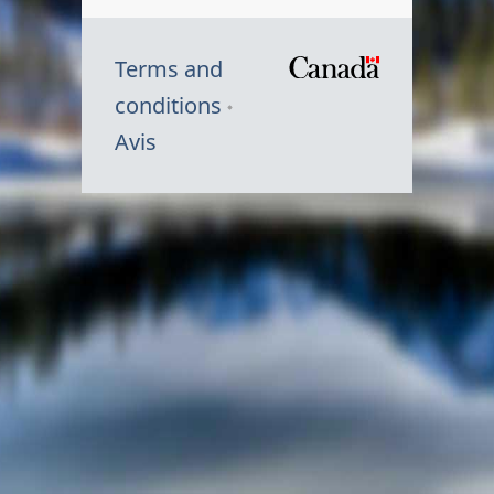
Terms and
/
conditions
Symbole
Avis
du
gouvernem
du
Canada