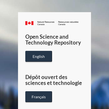
Canada.ca
/
Gouverneme
Open Science and
du
Technology Repository
Canada
English
Dépôt ouvert des
sciences et technologie
Français