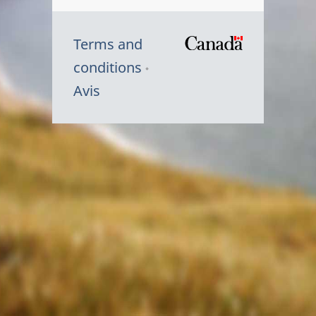
Terms and
/
conditions
Symbole
Avis
du
gouvernem
du
Canada