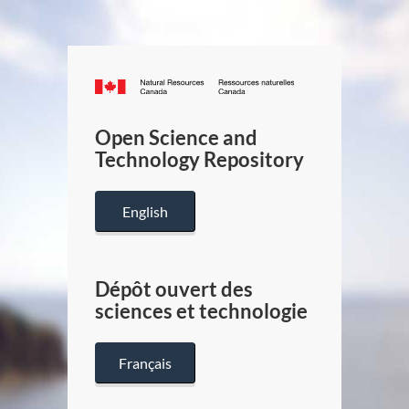
Canada.ca
/
Gouverneme
Open Science and
du
Technology Repository
Canada
English
Dépôt ouvert des
sciences et technologie
Français