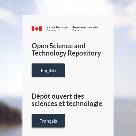
Canada.ca
/
Gouverneme
Open Science and
du
Technology Repository
Canada
English
Dépôt ouvert des
sciences et technologie
Français