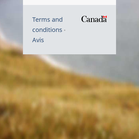
Terms and
/
conditions
Symbole
Avis
du
gouvernem
du
Canada