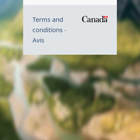
Terms and
/
conditions
Symbole
Avis
du
gouvernem
du
Canada