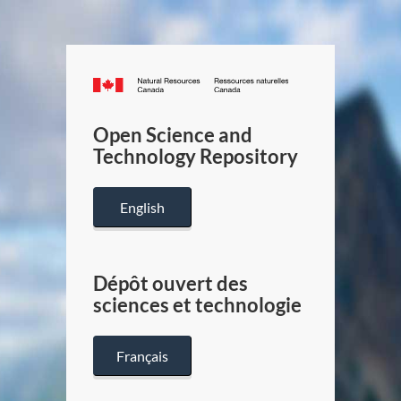
Canada.ca
/
Gouverneme
Open Science and
du
Technology Repository
Canada
English
Dépôt ouvert des
sciences et technologie
Français