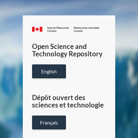
Canada.ca
/
Gouverneme
Open Science and
du
Technology Repository
Canada
English
Dépôt ouvert des
sciences et technologie
Français