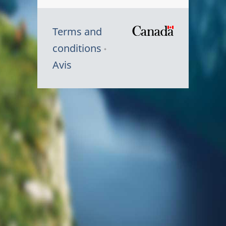
Terms and
/
conditions
Symbole
Avis
du
gouvernem
du
Canada