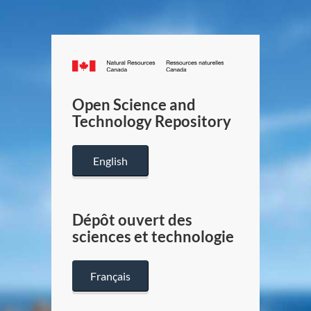
Canada.ca
/
Gouverneme
Open Science and
du
Technology Repository
Canada
English
Dépôt ouvert des
sciences et technologie
Français