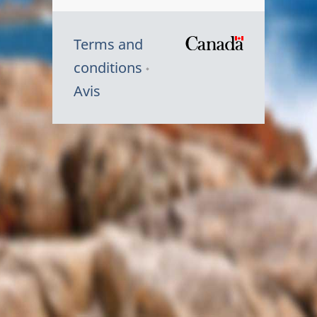
Terms and
/
conditions
Symbole
Avis
du
gouvernem
du
Canada