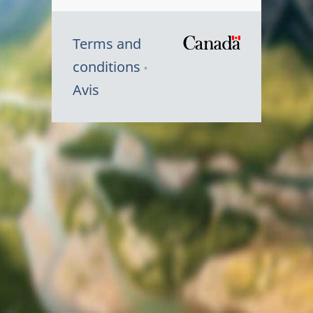
Terms and
/
conditions
Symbole
Avis
du
gouvernem
du
Canada