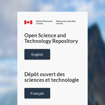
Canada.ca
/
Gouverneme
Open Science and
du
Technology Repository
Canada
English
Dépôt ouvert des
sciences et technologie
Français