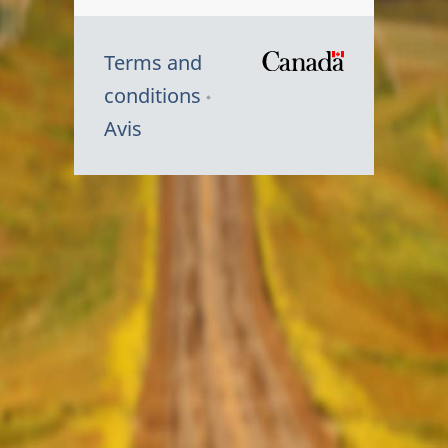
Terms and
/
conditions
Symbole
Avis
du
gouvernem
du
Canada