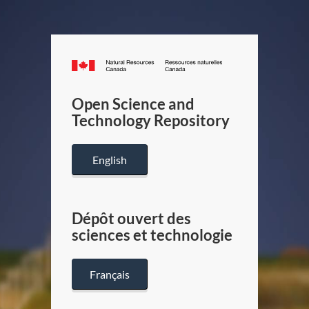
Canada.ca
/
Gouverneme
Open Science and
du
Technology Repository
Canada
English
Dépôt ouvert des
sciences et technologie
Français