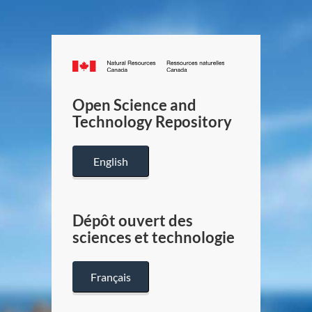
Canada.ca
/
Gouverneme
Open Science and
du
Technology Repository
Canada
English
Dépôt ouvert des
sciences et technologie
Français