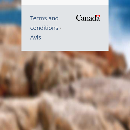
Terms and
/
conditions
Symbole
Avis
du
gouvernem
du
Canada