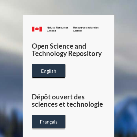
Canada.ca
/
Gouverneme
Open Science and
du
Technology Repository
Canada
English
Dépôt ouvert des
sciences et technologie
Français