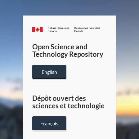
Canada.ca
/
Gouverneme
Open Science and
du
Technology Repository
Canada
English
Dépôt ouvert des
sciences et technologie
Français