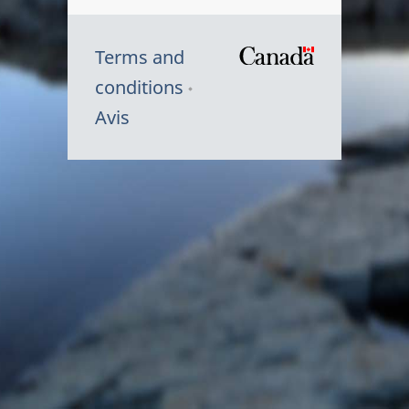
Terms and
/
conditions
Symbole
Avis
du
gouvernem
du
Canada