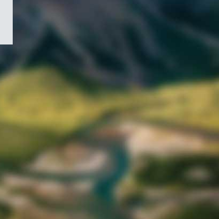
/
Symbole
du
gouvernement
du
Canada