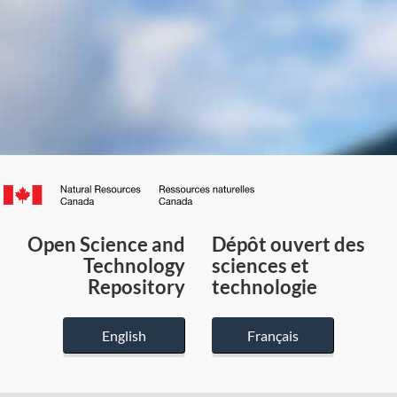
Canada.ca
/
Gouvernement
Open Science and
Dépôt ouvert des
du
Technology
sciences et
Canada
Repository
technologie
English
Français