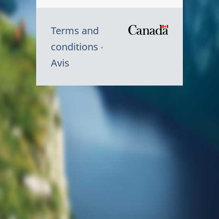
Terms and
/
conditions
Symbole
Avis
du
gouvernem
du
Canada