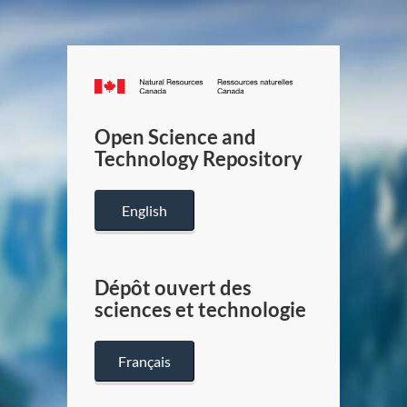
Canada.ca
/
Gouverneme
Open Science and
du
Technology Repository
Canada
English
Dépôt ouvert des
sciences et technologie
Français