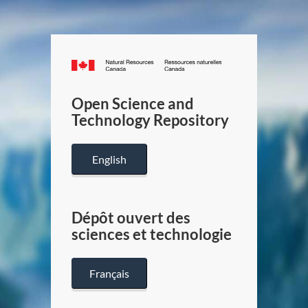
Canada.ca
/
Gouverneme
Open Science and
du
Technology Repository
Canada
English
Dépôt ouvert des
sciences et technologie
Français