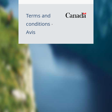
Terms and
/
conditions
Symbole
Avis
du
gouvernem
du
Canada