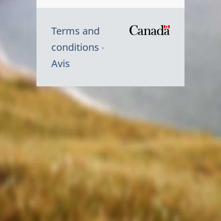
Terms and
/
conditions
Symbole
Avis
du
gouvernem
du
Canada