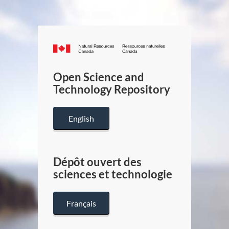
Canada.ca
/
Gouverneme
Open Science and
du
Technology Repository
Canada
English
Dépôt ouvert des
sciences et technologie
Français