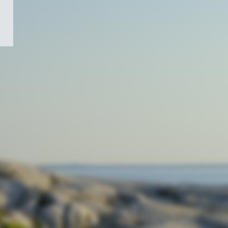
/
Symbole
du
gouvernement
du
Canada