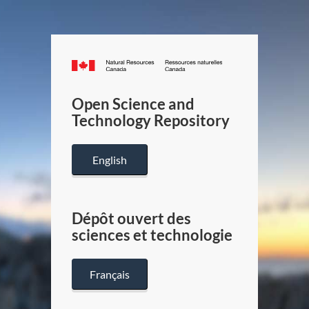
Canada.ca
/
Gouverneme
Open Science and
du
Technology Repository
Canada
English
Dépôt ouvert des
sciences et technologie
Français