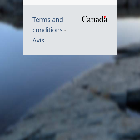
Terms and
/
conditions
Symbole
Avis
du
gouvernem
du
Canada