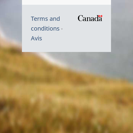
Terms and
/
conditions
Symbole
Avis
du
gouvernem
du
Canada