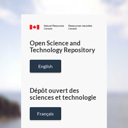
Canada.ca
/
Gouverneme
Open Science and
du
Technology Repository
Canada
English
Dépôt ouvert des
sciences et technologie
Français