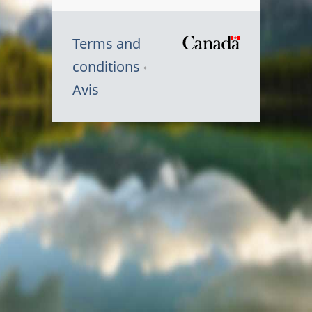
Terms and
/
conditions
Symbole
Avis
du
gouvernem
du
Canada