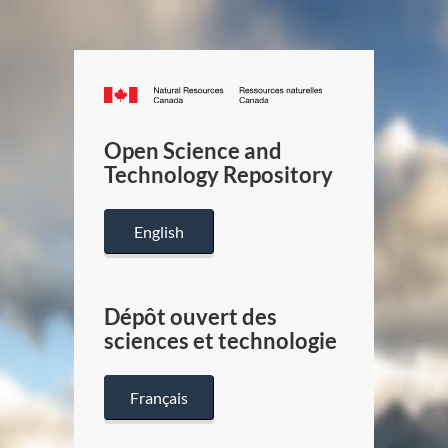
Canada.ca
/
Gouverneme
Open Science and
du
Technology Repository
Canada
English
Dépôt ouvert des
sciences et technologie
Français