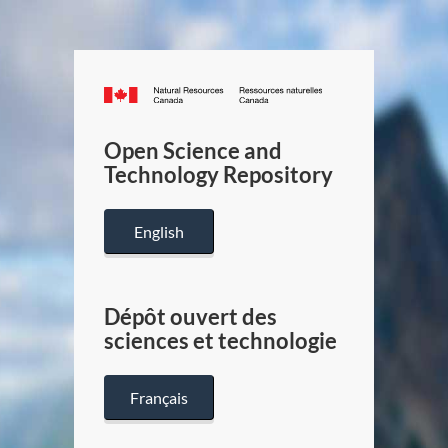
Canada.ca
/
Gouverneme
Open Science and
du
Technology Repository
Canada
English
Dépôt ouvert des
sciences et technologie
Français