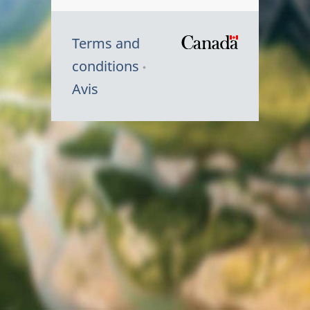
Terms and
/
conditions
Symbole
Avis
du
gouvernem
du
Canada