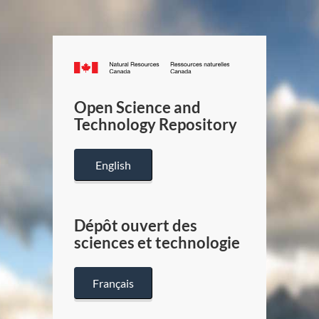
Canada.ca
/
Gouverneme
Open Science and
du
Technology Repository
Canada
English
Dépôt ouvert des
sciences et technologie
Français