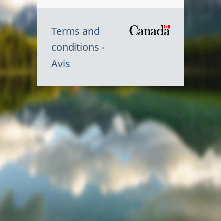
Terms and
/
conditions
Symbole
Avis
du
gouvernem
du
Canada