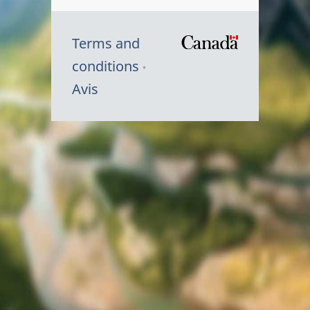
Terms and
/
conditions
Symbole
Avis
du
gouvernem
du
Canada