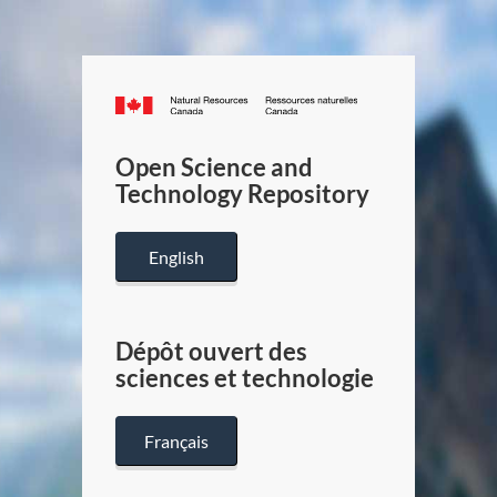
Canada.ca
/
Gouverneme
Open Science and
du
Technology Repository
Canada
English
Dépôt ouvert des
sciences et technologie
Français