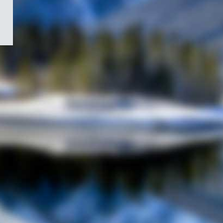
/
Symbole
du
gouvernement
du
Canada