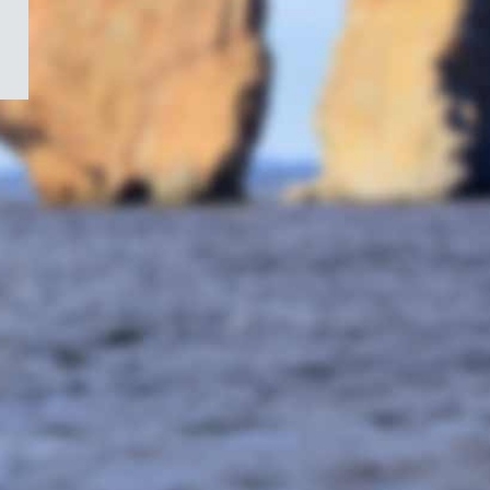
/
Symbole
du
gouvernement
du
Canada