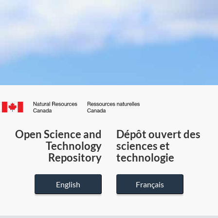
Canada.ca
/
Gouvernement
Open Science and
Dépôt ouvert des
du
Technology
sciences et
Canada
Repository
technologie
English
Français