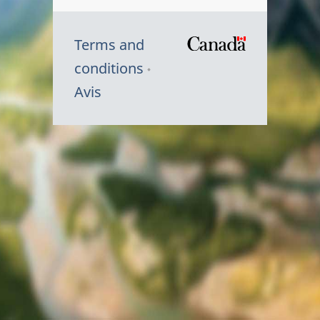
Terms and
/
conditions
Symbole
Avis
du
gouvernem
du
Canada