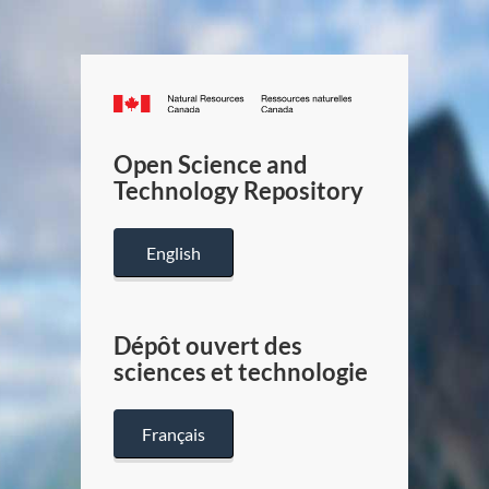
Canada.ca
/
Gouverneme
Open Science and
du
Technology Repository
Canada
English
Dépôt ouvert des
sciences et technologie
Français