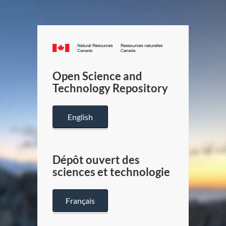
Canada.ca
/
Gouverneme
Open Science and
du
Technology Repository
Canada
English
Dépôt ouvert des
sciences et technologie
Français