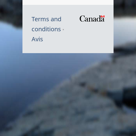
Terms and
/
conditions
Symbole
Avis
du
gouvernem
du
Canada