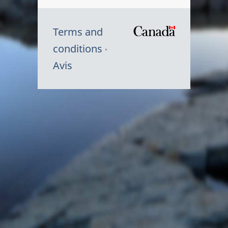
Terms and
/
conditions
Symbole
Avis
du
gouvernem
du
Canada