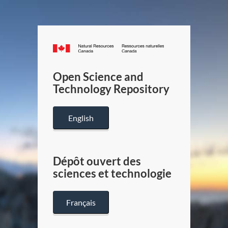
Canada.ca
/
Gouverneme
Open Science and
du
Technology Repository
Canada
English
Dépôt ouvert des
sciences et technologie
Français