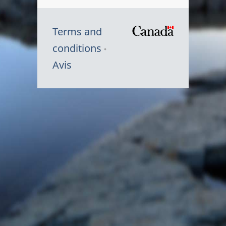
Terms and
/
conditions
Symbole
Avis
du
gouvernem
du
Canada