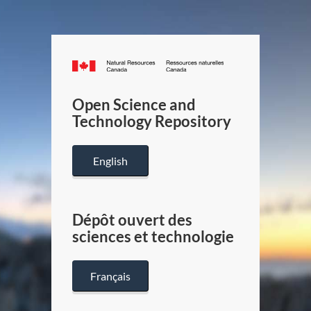
Canada.ca
/
Gouverneme
Open Science and
du
Technology Repository
Canada
English
Dépôt ouvert des
sciences et technologie
Français