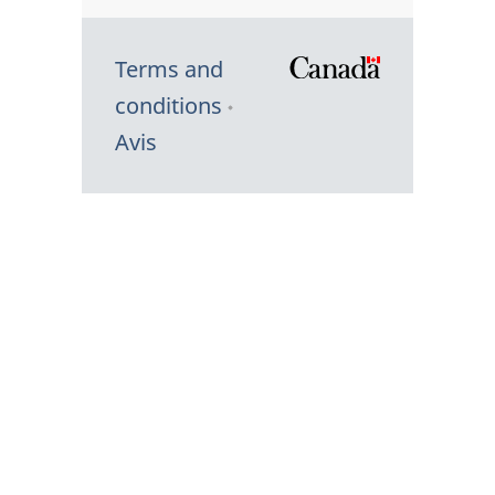
Terms and
/
conditions
Symbole
Avis
du
gouvernem
du
Canada