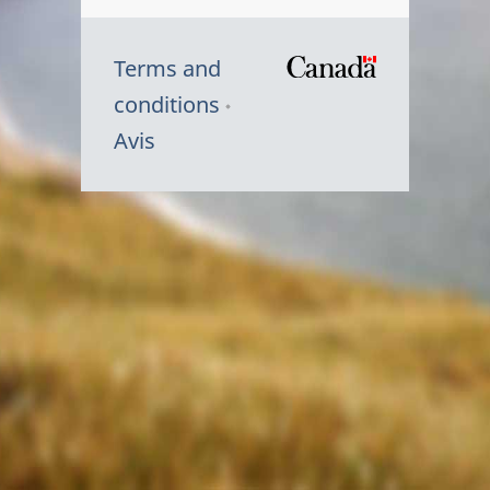
Terms and
/
conditions
Symbole
Avis
du
gouvernem
du
Canada