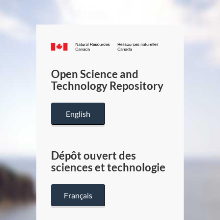
Canada.ca
/
Gouverneme
Open Science and
du
Technology Repository
Canada
English
Dépôt ouvert des
sciences et technologie
Français