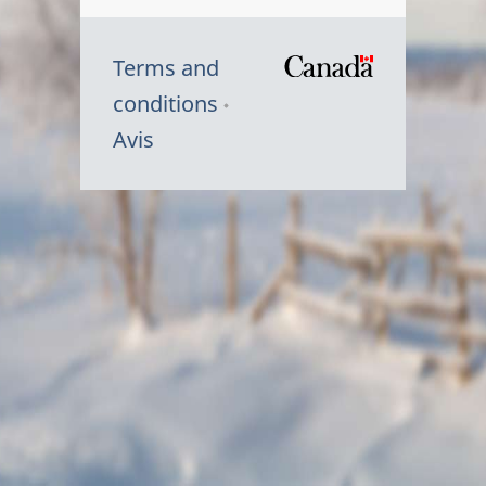
Terms and
/
conditions
Symbole
Avis
du
gouvernem
du
Canada