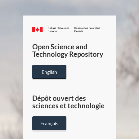
Canada.ca
/
Gouverneme
Open Science and
du
Technology Repository
Canada
English
Dépôt ouvert des
sciences et technologie
Français