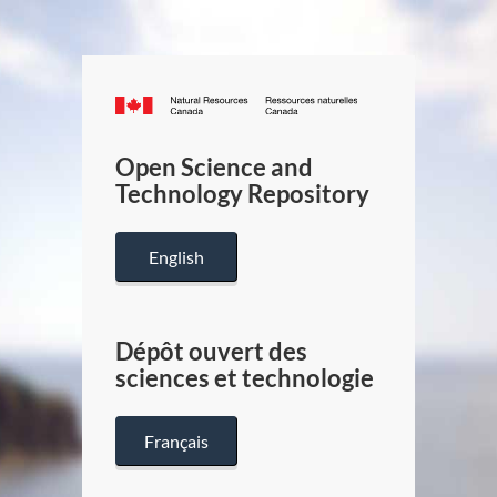
Canada.ca
/
Gouverneme
Open Science and
du
Technology Repository
Canada
English
Dépôt ouvert des
sciences et technologie
Français