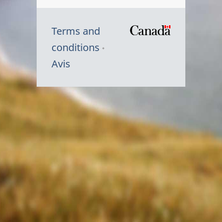
Terms and
/
conditions
Symbole
Avis
du
gouvernem
du
Canada