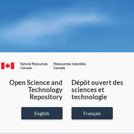
Canada.ca
/
Gouvernement
Open Science and
Dépôt ouvert des
du
Technology
sciences et
Canada
Repository
technologie
English
Français