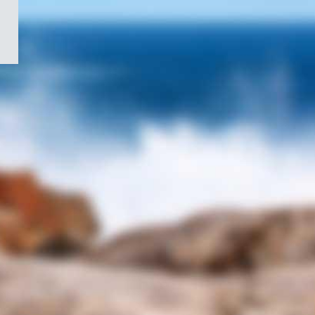
/
Symbole
du
gouvernement
du
Canada