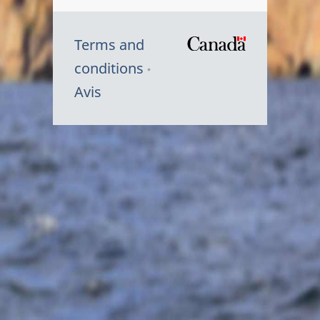
Terms and
/
conditions
Symbole
Avis
du
gouvernem
du
Canada