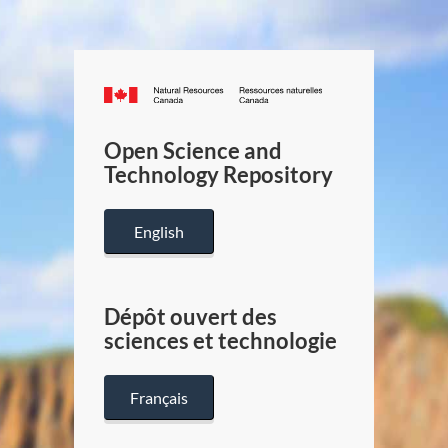
Canada.ca
/
Gouverneme
Open Science and
du
Technology Repository
Canada
English
Dépôt ouvert des
sciences et technologie
Français